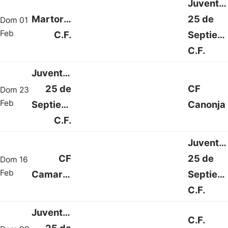
Juventu
Martorell
25 de
Dom 01
2 : 0
Feb
C.F.
Septiem
C.F.
Juventud
25 de
CF
Dom 23
1 : 1
Feb
Septiembre
Canonja
C.F.
Juventu
CF
25 de
Dom 16
1 : 2
Feb
Camarles
Septiem
C.F.
Juventud
C.F.