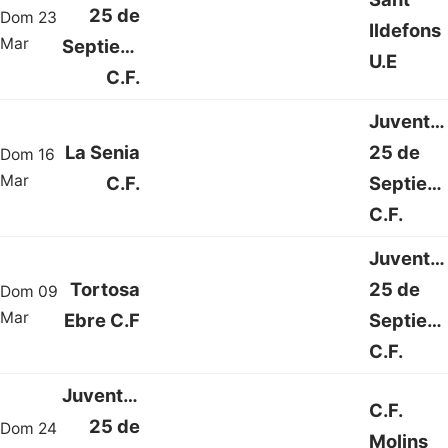
25 de
Dom 23
Ildefons
2 : 0
Mar
Septiembre
U.E
C.F.
Juventu
La Senia
25 de
Dom 16
2 : 0
Mar
C.F.
Septiem
C.F.
Juventu
Tortosa
25 de
Dom 09
2 : 1
Mar
Ebre C.F
Septiem
C.F.
Juventud
C.F.
25 de
Dom 24
Molins
3 : 2