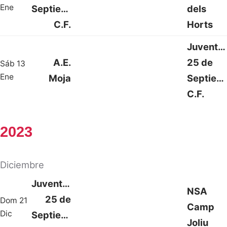
2 : 1
Ene
Septiembre
dels
C.F.
Horts
Juventu
A.E.
25 de
Sáb 13
3 : 4
Ene
Moja
Septiem
C.F.
2023
Diciembre
Juventud
NSA
25 de
Dom 21
Camp
1 : 1
Dic
Septiembre
Joliu