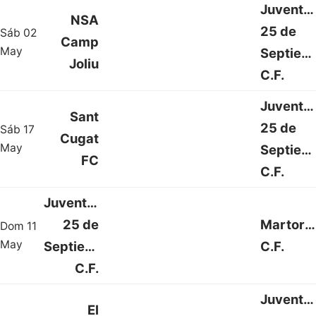
Juventu
NSA
25 de
Sáb 02
Camp
2 : 1
May
Septiem
Joliu
C.F.
Juventu
Sant
25 de
Sáb 17
Cugat
2 : 2
May
Septiem
FC
C.F.
Juventud
25 de
Martorel
Dom 11
2 : 2
May
Septiembre
C.F.
C.F.
Juventu
El