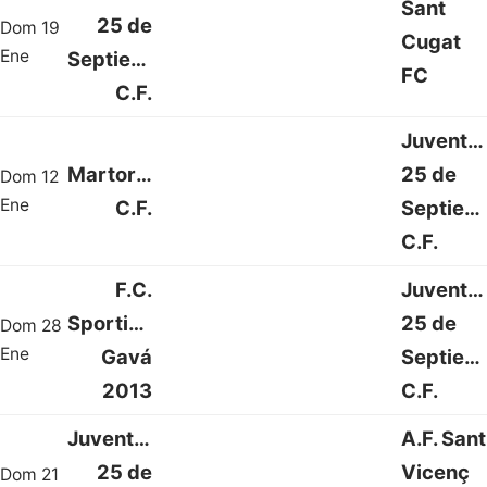
Sant
25 de
Dom 19
Cugat
2 : 2
Ene
Septiembre
FC
C.F.
Juventu
Martorell
25 de
Dom 12
2 : 2
Ene
C.F.
Septiem
C.F.
F.C.
Juventu
Sporting
25 de
Dom 28
2 : 1
Ene
Gavá
Septiem
2013
C.F.
Juventud
A.F. Sant
25 de
Vicenç
Dom 21