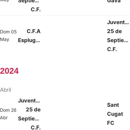
Septiembre
Gavá
C.F.
Juventu
C.F.A
25 de
Dom 05
1 : 1
May
Espluguenc
Septiem
C.F.
2024
Abril
Juventud
Sant
25 de
Dom 26
Cugat
0 : 0
Abr
Septiembre
FC
C.F.