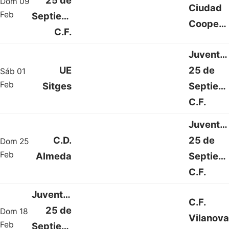
25 de
Dom 09
Ciudad
0 : 1
Feb
Septiembre
Cooperativa
C.F.
Juventu
UE
25 de
Sáb 01
2 : 0
Feb
Sitges
Septiem
C.F.
Juventu
C.D.
25 de
Dom 25
1 : 2
Feb
Almeda
Septiem
C.F.
Juventud
C.F.
25 de
Dom 18
Vilanova
3 : 2
Feb
Septiembre