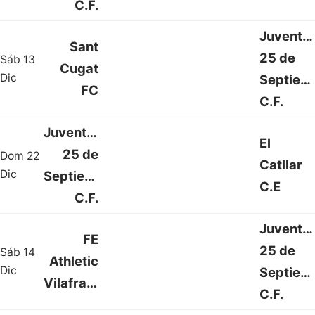
C.F.
Juventu
Sant
25 de
Sáb 13
Cugat
1 : 2
Dic
Septiem
FC
C.F.
Juventud
El
25 de
Dom 22
Catllar
2 : 0
Dic
Septiembre
C.E
C.F.
Juventu
FE
25 de
Sáb 14
Athletic
1 : 1
Dic
Septiem
Vilafranca
C.F.