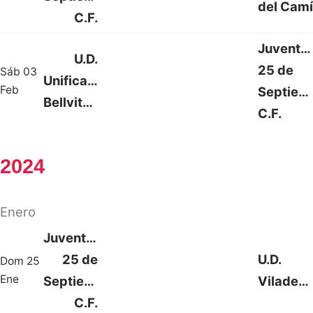
del Camí
C.F.
Juventu
U.D.
25 de
Sáb 03
Unificación
0 : 3
Feb
Septiem
Bellvitge
C.F.
2024
Enero
Juventud
25 de
U.D.
Dom 25
2 : 1
Ene
Septiembre
Viladecans
C.F.