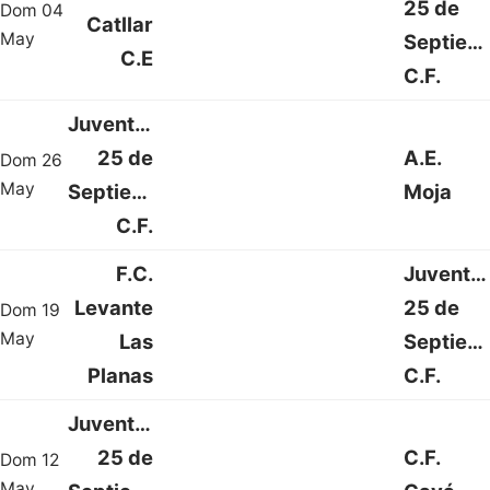
25 de
Dom 04
Catllar
0 : 0
May
Septiem
C.E
C.F.
Juventud
25 de
A.E.
Dom 26
5 : 1
May
Septiembre
Moja
C.F.
F.C.
Juventu
Levante
25 de
Dom 19
1 : 2
May
Las
Septiem
Planas
C.F.
Juventud
25 de
C.F.
Dom 12
4 : 1
May