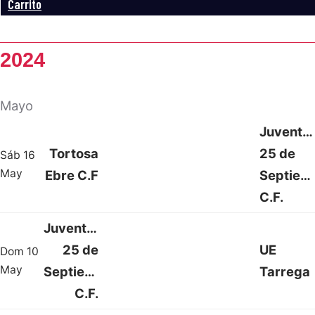
Carrito
RESULTADOS TEMPORADA 23/24
2024
Mayo
Juventu
Tortosa
25 de
Sáb 16
0 : 2
May
Ebre C.F
Septiem
C.F.
Juventud
25 de
UE
Dom 10
1 : 2
May
Septiembre
Tarrega
C.F.