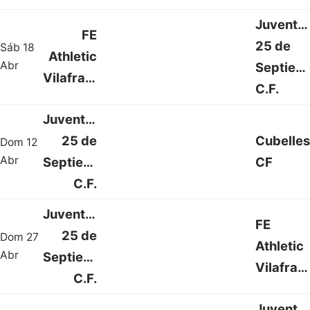
Juventu
FE
25 de
Sáb 18
Athletic
1 : 1
Abr
Septiem
Vilafranca
C.F.
Juventud
25 de
Cubelles
Dom 12
5 : 2
Abr
Septiembre
CF
C.F.
Juventud
FE
25 de
Dom 27
Athletic
1 : 2
Abr
Septiembre
Vilafranca
C.F.
Juventu