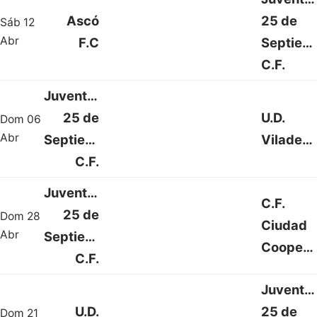
Ascó
25 de
Sáb 12
1 : 1
Abr
F.C
Septiem
C.F.
Juventud
25 de
U.D.
Dom 06
0 : 3
Abr
Septiembre
Viladecans
C.F.
Juventud
C.F.
25 de
Dom 28
Ciudad
3 : 0
Abr
Septiembre
Cooperativa
C.F.
Juventu
U.D.
25 de
Dom 21