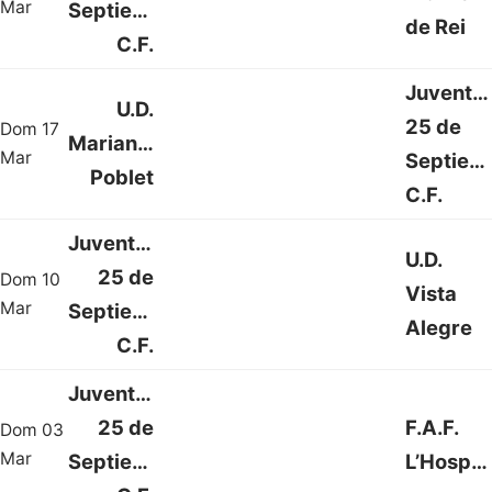
Mar
Septiembre
de Rei
C.F.
Juventu
U.D.
25 de
Dom 17
Marianao
1 : 1
Mar
Septiem
Poblet
C.F.
Juventud
U.D.
25 de
Dom 10
Vista
2 : 1
Mar
Septiembre
Alegre
C.F.
Juventud
25 de
F.A.F.
Dom 03
1 : 1
Mar
Septiembre
L’Hospitalet