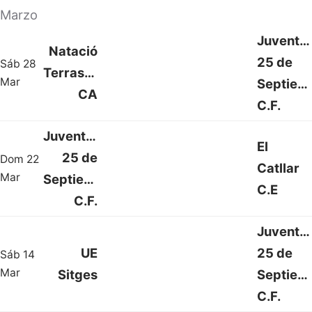
Marzo
Juventu
Natació
25 de
Sáb 28
Terrassa
2 : 0
Mar
Septiem
CA
C.F.
Juventud
El
25 de
Dom 22
Catllar
2 : 0
Mar
Septiembre
C.E
C.F.
Juventu
UE
25 de
Sáb 14
1 : 2
Mar
Sitges
Septiem
C.F.