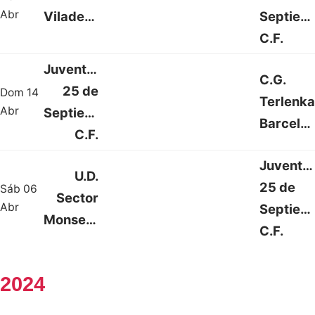
1 : 2
Abr
Viladecans
Septiem
C.F.
Juventud
C.G.
25 de
Dom 14
Terlenka
1 : 2
Abr
Septiembre
Barcelonista
C.F.
Juventu
U.D.
25 de
Sáb 06
Sector
1 : 3
Abr
Septiem
Monserratina
C.F.
2024