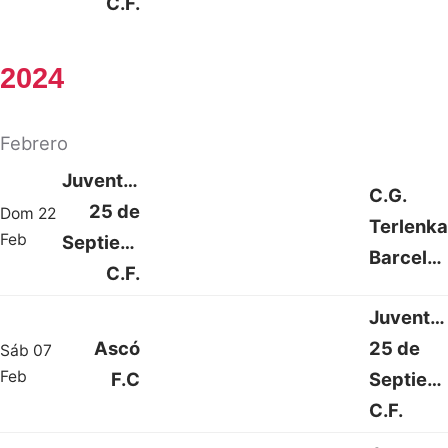
C.F.
2024
Febrero
Juventud
C.G.
25 de
Dom 22
Terlenka
1 : 0
Feb
Septiembre
Barcelonista
C.F.
Juventu
Ascó
25 de
Sáb 07
1 : 1
Feb
F.C
Septiem
C.F.