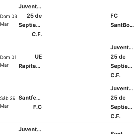
Juventud
25 de
FC
Dom 08
0 : 1
Mar
Septiembre
SantBoia
C.F.
Juventu
UE
25 de
Dom 01
2 : 1
Mar
Rapitenca
Septiem
C.F.
Juventu
Santfeliuenc
25 de
Sáb 29
1 : 3
Mar
F.C
Septiem
C.F.
Juventud
Sant