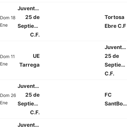
Juventud
25 de
Tortosa
Dom 18
2 : 2
Ene
Septiembre
Ebre C.F
C.F.
Juventu
UE
25 de
Dom 11
1 : 1
Ene
Tarrega
Septiem
C.F.
Juventud
25 de
FC
Dom 26
0 : 0
Ene
Septiembre
SantBoia
C.F.
Juventud