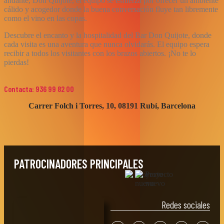
andante, Don Quijote, el equipo se esfuerza por ofrecer un ambiente
cálido y acogedor donde la buena conversación fluye tan libremente
como el vino en las copas.
Descubre el encanto y la hospitalidad del Bar Don Quijote, donde
cada visita es una aventura que nunca olvidarás. El equipo espera
recibir a todos los visitantes con los brazos abiertos. ¡No te lo
pierdas!
Contacta: 936 99 82 00
Carrer Folch i Torres, 10, 08191 Rubí, Barcelona
PATROCINADORES PRINCIPALES
Redes sociales