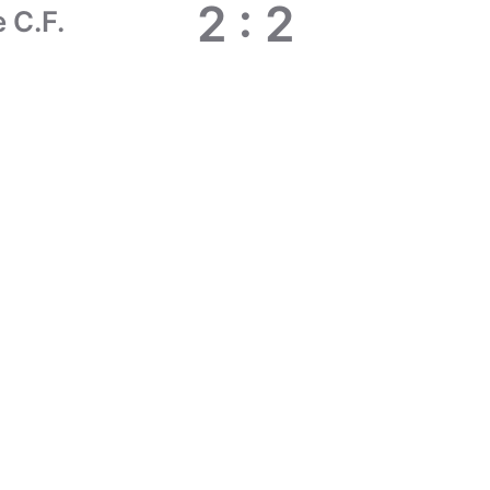
2
:
2
 C.F.