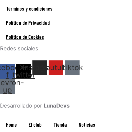
Términos y condiciones
Política de Privacidad
Política de Cookies
Redes sociales
cebook-
X-
Instagram
Youtube
Tiktok
f
twitter
evron-
up
Desarrollado por
LunaDevs
Home
El club
Tienda
Noticias