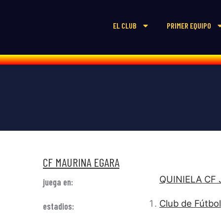
EL CLUB
PRIMER EQUIPO
CF MAURINA EGARA
QUINIELA CF
juega en:
Club de Fútbo
estadios: