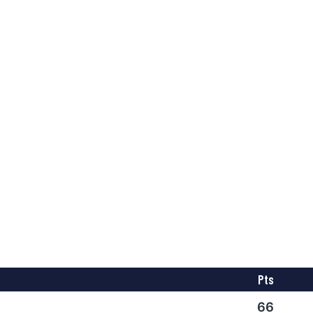
Pts
66