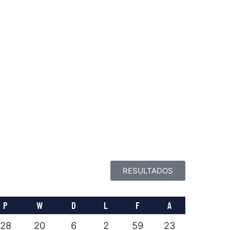
RESULTADOS
P
W
D
L
F
A
28
20
6
2
59
23