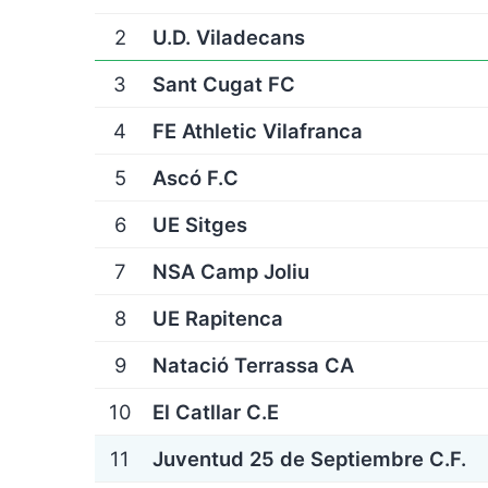
2
U.D. Viladecans
3
Sant Cugat FC
4
FE Athletic Vilafranca
5
Ascó F.C
6
UE Sitges
7
NSA Camp Joliu
8
UE Rapitenca
9
Natació Terrassa CA
10
El Catllar C.E
11
Juventud 25 de Septiembre C.F.