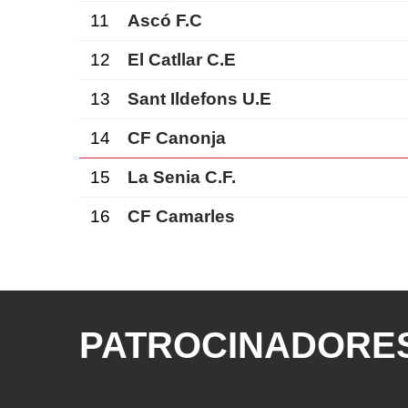
11
Ascó F.C
12
El Catllar C.E
13
Sant Ildefons U.E
14
CF Canonja
15
La Senia C.F.
16
CF Camarles
PATROCINADORES