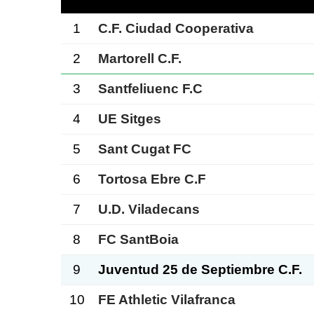
1
C.F. Ciudad Cooperativa
2
Martorell C.F.
3
Santfeliuenc F.C
4
UE Sitges
5
Sant Cugat FC
6
Tortosa Ebre C.F
7
U.D. Viladecans
8
FC SantBoia
9
Juventud 25 de Septiembre C.F.
10
FE Athletic Vilafranca