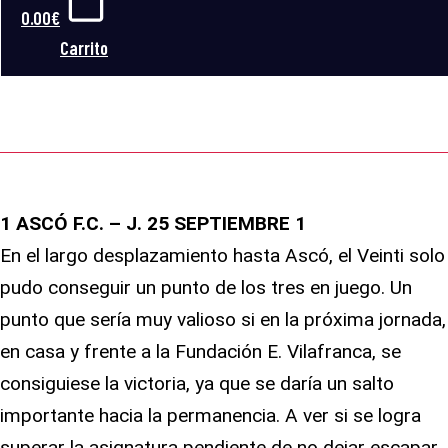
0.00
€
Carrito
A PESAR DE JUGAR BIÉN, EL VEINTI SOLO PUDO SACAR UN
EMPATE EN ASCÓ.
1 ASCÓ F.C. – J. 25 SEPTIEMBRE 1
En el largo desplazamiento hasta Ascó, el Veinti solo
pudo conseguir un punto de los tres en juego. Un
punto que sería muy valioso si en la próxima jornada,
en casa y frente a la Fundación E. Vilafranca, se
consiguiese la victoria, ya que se daría un salto
importante hacia la permanencia. A ver si se logra
superar la asignatura pendiente de no dejar escapar