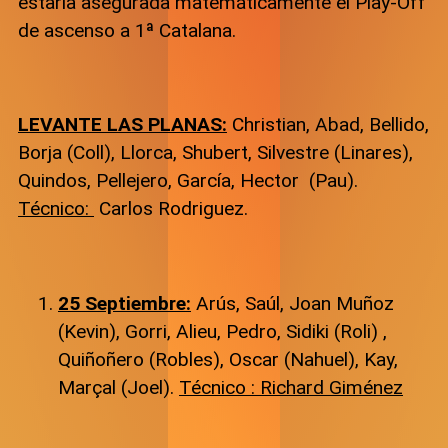
estaría asegurada matemáticamente el Play-Off
de ascenso a 1ª Catalana.
LEVANTE LAS PLANAS:
Christian, Abad, Bellido,
Borja (Coll), Llorca, Shubert, Silvestre (Linares),
Quindos, Pellejero, García, Hector (Pau).
Técnico:
Carlos Rodriguez.
25 Septiembre:
Arús, Saúl, Joan Muñoz
(Kevin), Gorri, Alieu, Pedro, Sidiki (Roli) ,
Quiñoñero (Robles), Oscar (Nahuel), Kay,
Marçal (Joel).
Técnico : Richard Giménez