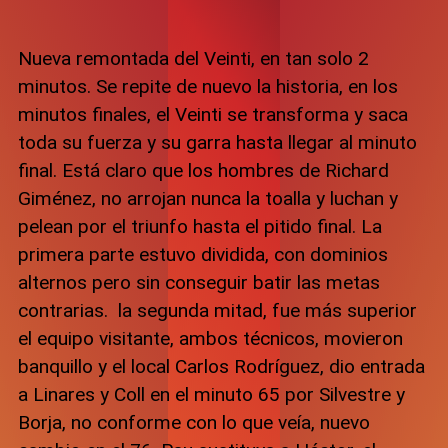
Nueva remontada del Veinti, en tan solo 2
minutos. Se repite de nuevo la historia, en los
minutos finales, el Veinti se transforma y saca
toda su fuerza y su garra hasta llegar al minuto
final. Está claro que los hombres de Richard
Giménez, no arrojan nunca la toalla y luchan y
pelean por el triunfo hasta el pitido final. La
primera parte estuvo dividida, con dominios
alternos pero sin conseguir batir las metas
contrarias. la segunda mitad, fue más superior
el equipo visitante, ambos técnicos, movieron
banquillo y el local Carlos Rodríguez, dio entrada
a Linares y Coll en el minuto 65 por Silvestre y
Borja, no conforme con lo que veía, nuevo