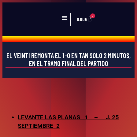
0
0.00
€
PRIMER EQUIPO
ZONA VEINTI
Open menu
Open menu
Open menu
Open menu
EL VEINTI REMONTA EL 1-0 EN TAN SOLO 2 MINUTOS,
EN EL TRAMO FINAL DEL PARTIDO
LEVANTE LAS PLANAS 1 – J. 25
SEPTIEMBRE 2