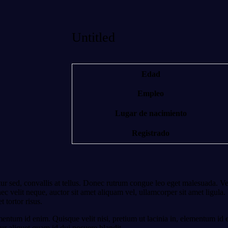
Untitled
Edad
Empleo
Lugar de nacimiento
Registrado
ur sed, convallis at tellus. Donec rutrum congue leo eget malesuada. Ve
nec velit neque, auctor sit amet aliquam vel, ullamcorper sit amet ligula
t tortor risus.
ementum id enim. Quisque velit nisi, pretium ut lacinia in, elementum id 
ur aliquet quam id dui posuere blandit.