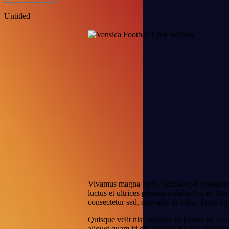
Untitled
Vivamus magna justo, lacinia eget consectet
luctus et ultrices posuere cubilia Curae; Do
consectetur sed, convallis at tellus. Proin ege
Quisque velit nisi, pretium ut lacinia in, el
aliquet quam id dui posuere blandit. Curabit