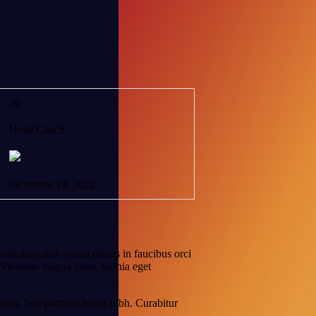
36
Head Coach
diciembre 14, 2022
stibulum ante ipsum primis in faucibus orci
. Vivamus magna justo, lacinia eget
enim. Sed porttitor lectus nibh. Curabitur