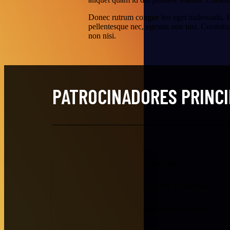
Donec rutrum congue leo eget malesuada. Pra
pellentesque nec, egestas non nisi. Curabitu
non nisi.
PATROCINADORES PRINC
Aviso Legal
Términos y condiciones
Política de Privacidad