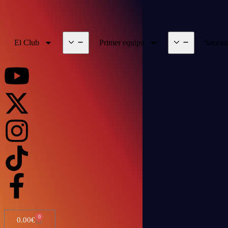
El Club
Primer equipo
Seccio
0
0.00
€