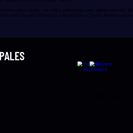
esent sapien massa, convallis a pellentesque nec, egestas non nisi. Pra
r non nulla sit amet nisl tempus convallis quis ac lectus. Praesent sapien
IPALES
Redes sociales