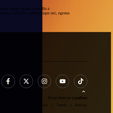
esent sapien massa, convallis a
 massa, convallis a pellentesque nec, egestas
Desarrollado por
LunaDevs
Home
El club
Tienda
Noticias