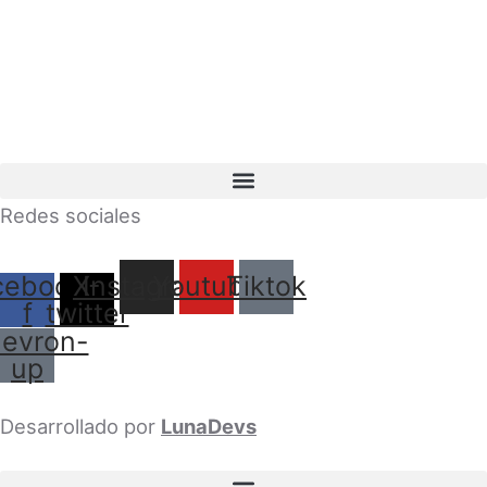
Redes sociales
cebook-
X-
Instagram
Youtube
Tiktok
f
twitter
evron-
up
Desarrollado por
LunaDevs