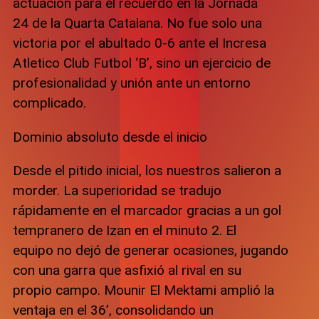
actuación para el recuerdo en la Jornada
24 de la Quarta Catalana. No fue solo una
victoria por el abultado 0-6 ante el Incresa
Atletico Club Futbol ‘B’, sino un ejercicio de
profesionalidad y unión ante un entorno
complicado.
Dominio absoluto desde el inicio
Desde el pitido inicial, los nuestros salieron a
morder. La superioridad se tradujo
rápidamente en el marcador gracias a un gol
tempranero de Izan en el minuto 2. El
equipo no dejó de generar ocasiones, jugando
con una garra que asfixió al rival en su
propio campo. Mounir El Mektami amplió la
ventaja en el 36’, consolidando un