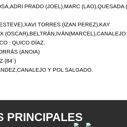
SA,ADRI PRADO (JOEL),MARC (LAO),QUESADA (
(ESTEVE),XAVI TORRES (IZAN PEREZ),KAY
X (OSCAR),BELTRÁN,IVÁN(MARCEL),CANALEJO
O : QUICO DÍAZ.
ORRÁS (ANOIA)
 (84´)
NÁNDEZ,CANALEJO Y POL SALGADO.
 PRINCIPALES