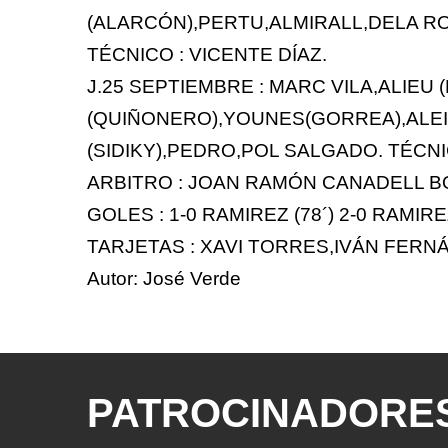
(ALARCÓN),PERTU,ALMIRALL,DELA RO
TÉCNICO : VICENTE DÍAZ.
J.25 SEPTIEMBRE : MARC VILA,ALIEU 
(QUIÑONERO),YOUNES(GORREA),ALEI
(SIDIKY),PEDRO,POL SALGADO. TÉCNIC
ARBITRO : JOAN RAMÓN CANADELL B
GOLES : 1-0 RAMIREZ (78´) 2-0 RAMIREZ
TARJETAS : XAVI TORRES,IVÁN FER
Autor: José Verde
PATROCINADORES