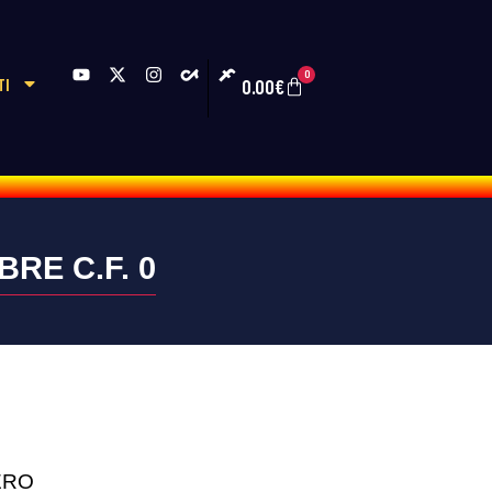
0
TI
0.00
€
BRE C.F. 0
ERO